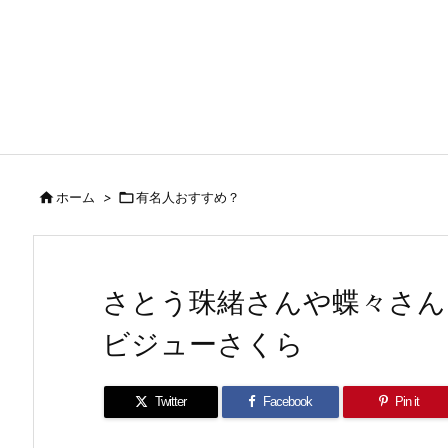

ホーム
>

有名人おすすめ？
さとう珠緒さんや蝶々さん
ビジューさくら
Twitter
Facebook
Pin it