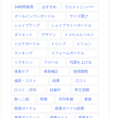
24時間着用
おすすめ
ウエストニッパー
オールインワンガードル
サイズ選び
シェイプアップ
シェイプマミーガードル
ダイエット
デザイン
トコちゃんベルト
トピナガードル
トリンプ
ピジョン
ランキング
リフォームガードル
リラキシン
ワコール
代謝を上げる
体形ケア
体形補正
使用期間
値段・コスト
効果
口コミ
口コミ・評判
妊娠中
帝王切開
抱っこ紐
特徴
犬印本舗
産後
産後ガードル
産後ガードル効果
産後ダイエット
産後ベルト
産後太り