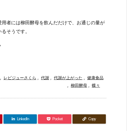
愛用者には柳田酵母を飲んだだけで、お通じの量が
いるそうです。
？
,
レビジューさくら
,
代謝
,
代謝が上がった
,
健康食品
,
柳田酵母
,
蝶々
LinkedIn
Pocket
Copy