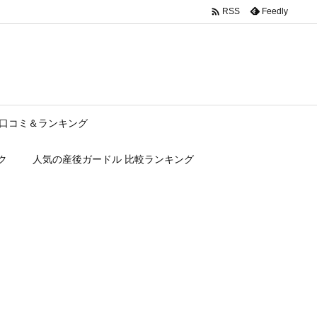

Feedly
RSS
口コミ＆ランキング
ク
人気の産後ガードル 比較ランキング