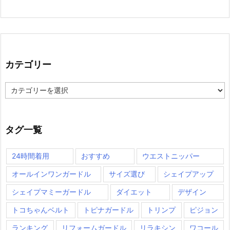
カテゴリー
カ
テ
ゴ
リ
ー
タグ一覧
24時間着用
おすすめ
ウエストニッパー
オールインワンガードル
サイズ選び
シェイプアップ
シェイプマミーガードル
ダイエット
デザイン
トコちゃんベルト
トピナガードル
トリンプ
ピジョン
ランキング
リフォームガードル
リラキシン
ワコール