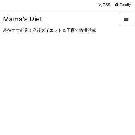

Feedly
RSS
Mama's Diet

産後ママ必見！産後ダイエット＆子育て情報満載

メニュ

サイド

前へ

次へ

検索