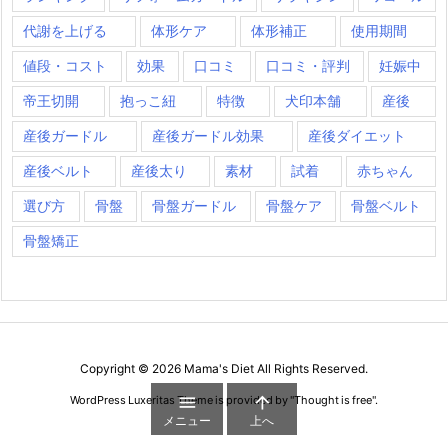
代謝を上げる
体形ケア
体形補正
使用期間
値段・コスト
効果
口コミ
口コミ・評判
妊娠中
帝王切開
抱っこ紐
特徴
犬印本舗
産後
産後ガードル
産後ガードル効果
産後ダイエット
産後ベルト
産後太り
素材
試着
赤ちゃん
選び方
骨盤
骨盤ガードル
骨盤ケア
骨盤ベルト
骨盤矯正
Copyright ©
2026
Mama's Diet
All Rights Reserved.


WordPress Luxeritas Theme is provided by "
Thought is free
".
メニュー
上へ