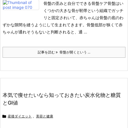
骨盤の歪みと自分でできる骨盤ケア
骨盤はい
くつかの大きな骨が靭帯という組織でガッチ
リと固定されいて、赤ちゃんは骨盤の底のわ
ずかな隙間を縫うようにして生まれてきます。
骨盤低部が狭くて赤
ちゃんが通れそうもないと判断されると、通 ...
記事を読む
骨盤が開くという ...
本気で痩せたいなら知っておきたい炭水化物と糖質
とGI値

産後ダイエット
,
美容と健康