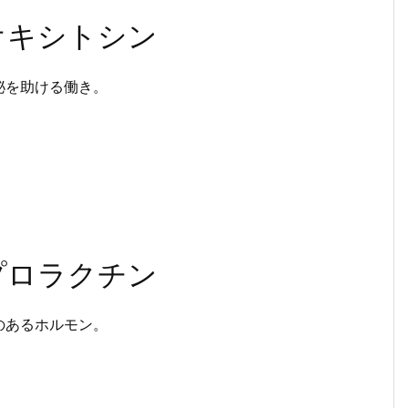
オキシトシン
泌を助ける働き。
。
プロラクチン
のあるホルモン。