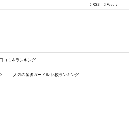

RSS
Feedly
c/description.php
on line
150
口コミ＆ランキング
ク
人気の産後ガードル 比較ランキング