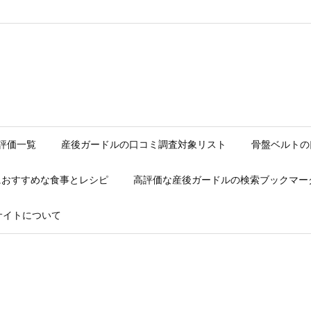
ave/web/_msd_jave_com/momsd/wp-content/themes/luxeritas/in
評価一覧
産後ガードルの口コミ調査対象リスト
骨盤ベルトの
におすすめな食事とレシピ
高評価な産後ガードルの検索ブックマー
サイトについて