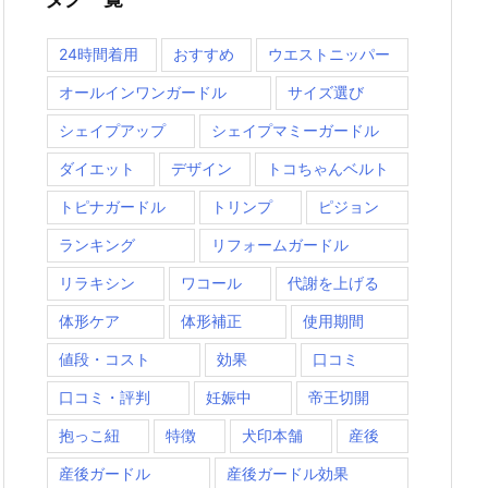
24時間着用
おすすめ
ウエストニッパー
オールインワンガードル
サイズ選び
シェイプアップ
シェイプマミーガードル
ダイエット
デザイン
トコちゃんベルト
トピナガードル
トリンプ
ピジョン
ランキング
リフォームガードル
リラキシン
ワコール
代謝を上げる
体形ケア
体形補正
使用期間
値段・コスト
効果
口コミ
口コミ・評判
妊娠中
帝王切開
抱っこ紐
特徴
犬印本舗
産後
産後ガードル
産後ガードル効果