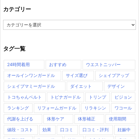
カテゴリー
カ
テ
ゴ
リ
ー
タグ一覧
24時間着用
おすすめ
ウエストニッパー
オールインワンガードル
サイズ選び
シェイプアップ
シェイプマミーガードル
ダイエット
デザイン
トコちゃんベルト
トピナガードル
トリンプ
ピジョン
ランキング
リフォームガードル
リラキシン
ワコール
代謝を上げる
体形ケア
体形補正
使用期間
値段・コスト
効果
口コミ
口コミ・評判
妊娠中