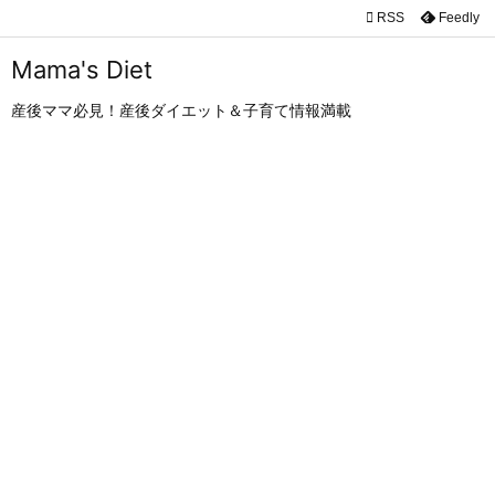

RSS
Feedly

メニュ
Mama's Diet

産後ママ必見！産後ダイエット＆子育て情報満載
サイド

前へ

次へ

検索