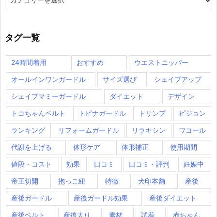
テ
ゴ
リ
ー
タグ一覧
24時間着用
おすすめ
ウエストニッパー
オールインワンガードル
サイズ選び
シェイプアップ
シェイプマミーガードル
ダイエット
デザイン
トコちゃんベルト
トピナガードル
トリンプ
ピジョン
ランキング
リフォームガードル
リラキシン
ワコール
代謝を上げる
体形ケア
体形補正
使用期間
値段・コスト
効果
口コミ
口コミ・評判
妊娠中
帝王切開
抱っこ紐
特徴
犬印本舗
産後
産後ガードル
産後ガードル効果
産後ダイエット
産後ベルト
産後太り
素材
試着
赤ちゃん