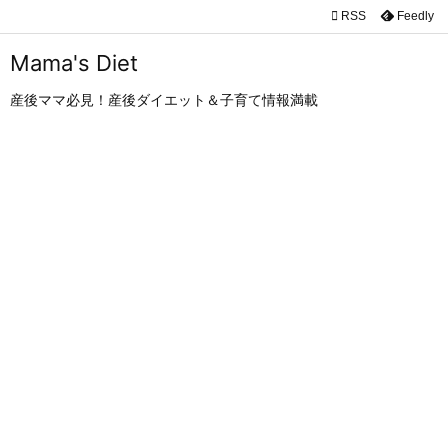

RSS
Feedly

メニュ
Mama's Diet

産後ママ必見！産後ダイエット＆子育て情報満載
サイド

前へ

次へ

検索