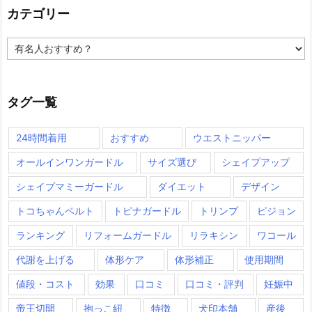
カテゴリー
カ
テ
ゴ
リ
ー
タグ一覧
24時間着用
おすすめ
ウエストニッパー
オールインワンガードル
サイズ選び
シェイプアップ
シェイプマミーガードル
ダイエット
デザイン
トコちゃんベルト
トピナガードル
トリンプ
ピジョン
ランキング
リフォームガードル
リラキシン
ワコール
代謝を上げる
体形ケア
体形補正
使用期間
値段・コスト
効果
口コミ
口コミ・評判
妊娠中
帝王切開
抱っこ紐
特徴
犬印本舗
産後