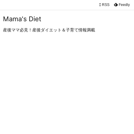

RSS
Feedly

メニュ
Mama's Diet

産後ママ必見！産後ダイエット＆子育て情報満載
サイド

前へ

次へ

検索