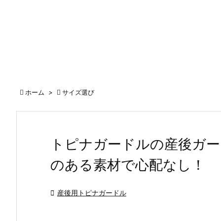

ホーム
>

サイズ選び
トピナガードルの産後ガー
のある素材で心配なし！

産後用トピナガードル