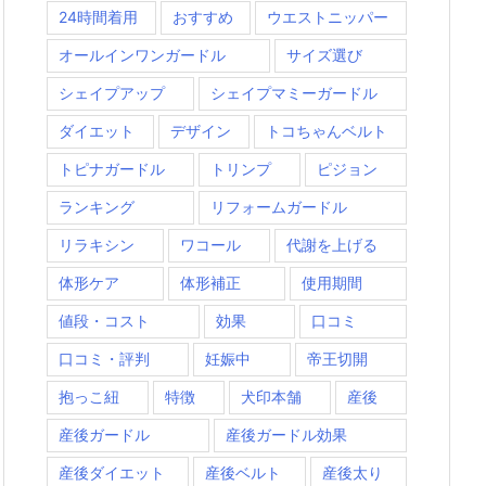
24時間着用
おすすめ
ウエストニッパー
オールインワンガードル
サイズ選び
シェイプアップ
シェイプマミーガードル
ダイエット
デザイン
トコちゃんベルト
トピナガードル
トリンプ
ピジョン
ランキング
リフォームガードル
リラキシン
ワコール
代謝を上げる
体形ケア
体形補正
使用期間
値段・コスト
効果
口コミ
口コミ・評判
妊娠中
帝王切開
抱っこ紐
特徴
犬印本舗
産後
産後ガードル
産後ガードル効果
産後ダイエット
産後ベルト
産後太り