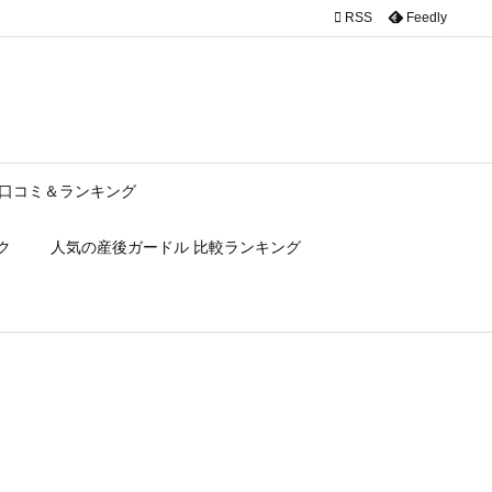

RSS
Feedly
口コミ＆ランキング
ク
人気の産後ガードル 比較ランキング