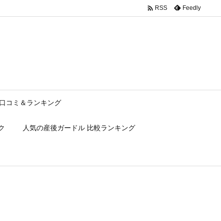

Feedly
RSS
c/description.php
on line
150
口コミ＆ランキング
ク
人気の産後ガードル 比較ランキング