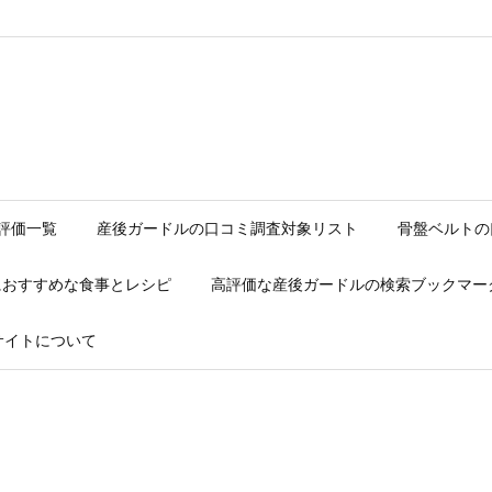
ave/web/_msd_jave_com/momsd/wp-content/themes/luxeritas/in
評価一覧
産後ガードルの口コミ調査対象リスト
骨盤ベルトの
におすすめな食事とレシピ
高評価な産後ガードルの検索ブックマー
サイトについて