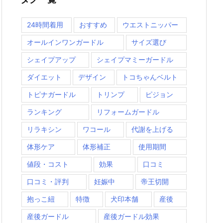
24時間着用
おすすめ
ウエストニッパー
オールインワンガードル
サイズ選び
シェイプアップ
シェイプマミーガードル
ダイエット
デザイン
トコちゃんベルト
トピナガードル
トリンプ
ピジョン
ランキング
リフォームガードル
リラキシン
ワコール
代謝を上げる
体形ケア
体形補正
使用期間
値段・コスト
効果
口コミ
口コミ・評判
妊娠中
帝王切開
抱っこ紐
特徴
犬印本舗
産後
産後ガードル
産後ガードル効果