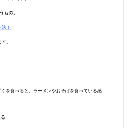
うもの。
ト法！
ます。
ずくを食べると、ラーメンやおそばを食べている感
べる