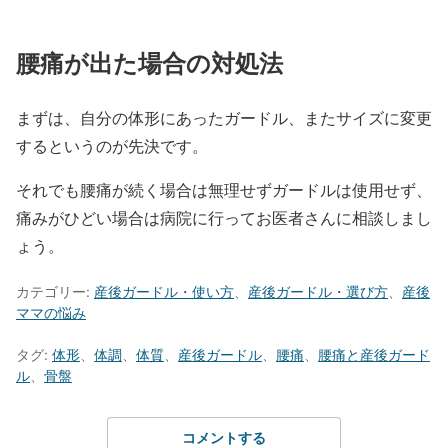
腰痛が出た場合の対処法
まずは、自分の体形にあったガードル、またサイズに変更
するというのが先決です。
それでも腰痛が続く場合は無理せずガードルは使用せず、
痛みがひどい場合は病院に行ってお医者さんに相談しまし
ょう。
カテゴリー:
産後ガードル・使い方
、
産後ガードル・選び方
、
産後
ママの悩み
タグ:
体形
、
体調
、
体質
、
産後ガードル
、
腰痛
、
腰痛と産後ガード
ル
、
骨盤
コメントする