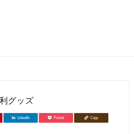
利グッズ
LinkedIn
Pocket
Copy