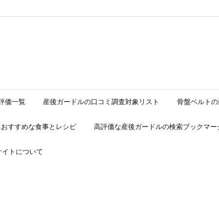
ave/web/_msd_jave_com/momsd/wp-content/themes/luxeritas/in
評価一覧
産後ガードルの口コミ調査対象リスト
骨盤ベルトの
におすすめな食事とレシピ
高評価な産後ガードルの検索ブックマー
サイトについて