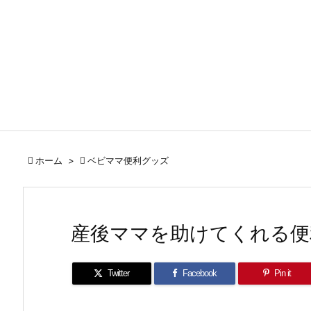

ホーム
>

ベビママ便利グッズ
産後ママを助けてくれる便
Twitter
Facebook
Pin it