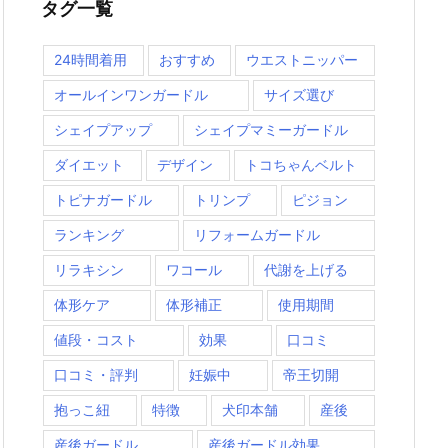
ー
タグ一覧
24時間着用
おすすめ
ウエストニッパー
オールインワンガードル
サイズ選び
シェイプアップ
シェイプマミーガードル
ダイエット
デザイン
トコちゃんベルト
トピナガードル
トリンプ
ピジョン
ランキング
リフォームガードル
リラキシン
ワコール
代謝を上げる
体形ケア
体形補正
使用期間
値段・コスト
効果
口コミ
口コミ・評判
妊娠中
帝王切開
抱っこ紐
特徴
犬印本舗
産後
産後ガードル
産後ガードル効果