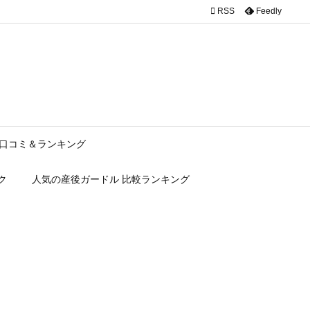

RSS
Feedly
c/description.php
on line
150
口コミ＆ランキング
ク
人気の産後ガードル 比較ランキング