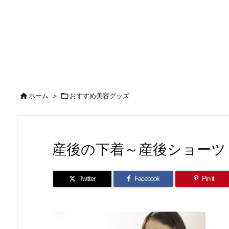

ホーム
>

おすすめ美容グッズ
産後の下着～産後ショーツ
Twitter
Facebook
Pin it