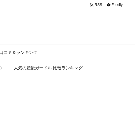

Feedly
RSS
口コミ＆ランキング
ク
人気の産後ガードル 比較ランキング