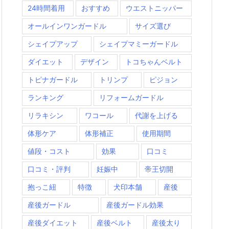
24時間着用
おすすめ
ウエストニッパー
オールインワンガードル
サイズ選び
シェイプアップ
シェイプマミーガードル
ダイエット
デザイン
トコちゃんベルト
トピナガードル
トリンプ
ピジョン
ランキング
リフォームガードル
リラキシン
ワコール
代謝を上げる
体形ケア
体形補正
使用期間
値段・コスト
効果
口コミ
口コミ・評判
妊娠中
帝王切開
抱っこ紐
特徴
犬印本舗
産後
産後ガードル
産後ガードル効果
産後ダイエット
産後ベルト
産後太り