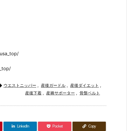
usa_top/
_top/

ウエストニッパー
,
産後ガードル
,
産後ダイエット
,
産後下着
,
産褥サポーター
,
骨盤ベルト
LinkedIn
Pocket
Copy