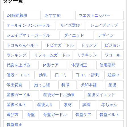
タグ一覧
24時間着用
おすすめ
ウエストニッパー
オールインワンガードル
サイズ選び
シェイプアップ
シェイプマミーガードル
ダイエット
デザイン
トコちゃんベルト
トピナガードル
トリンプ
ピジョン
ランキング
リフォームガードル
リラキシン
ワコール
代謝を上げる
体形ケア
体形補正
使用期間
値段・コスト
効果
口コミ
口コミ・評判
妊娠中
帝王切開
抱っこ紐
特徴
犬印本舗
産後
産後ガードル
産後ガードル効果
産後ダイエット
産後ベルト
産後太り
素材
試着
赤ちゃん
選び方
骨盤
骨盤ガードル
骨盤ケア
骨盤ベルト
骨盤矯正