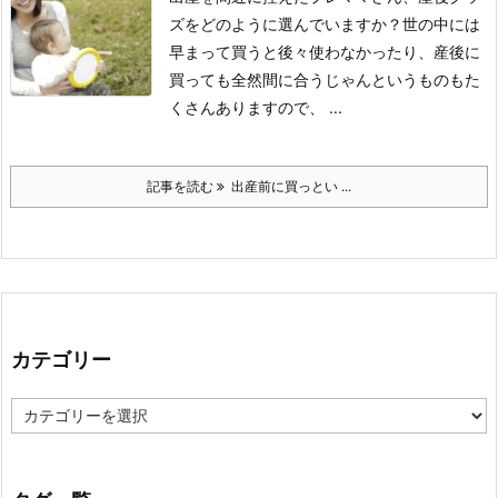
ズをどのように選んでいますか？
世の中には
早まって買うと後々使わなかったり、産後に
買っても全然間に合うじゃんというものもた
くさんありますので、 ...
記事を読む
出産前に買っとい ...
カテゴリー
カ
テ
ゴ
リ
ー