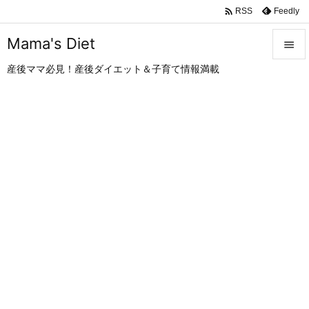

Feedly
RSS
Mama's Diet

産後ママ必見！産後ダイエット＆子育て情報満載

メニュ

サイド

前へ

次へ

検索