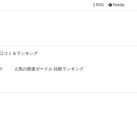

RSS
Feedly
口コミ＆ランキング
ク
人気の産後ガードル 比較ランキング