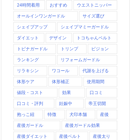
24時間着用
おすすめ
ウエストニッパー
オールインワンガードル
サイズ選び
シェイプアップ
シェイプマミーガードル
ダイエット
デザイン
トコちゃんベルト
トピナガードル
トリンプ
ピジョン
ランキング
リフォームガードル
リラキシン
ワコール
代謝を上げる
体形ケア
体形補正
使用期間
値段・コスト
効果
口コミ
口コミ・評判
妊娠中
帝王切開
抱っこ紐
特徴
犬印本舗
産後
産後ガードル
産後ガードル効果
産後ダイエット
産後ベルト
産後太り