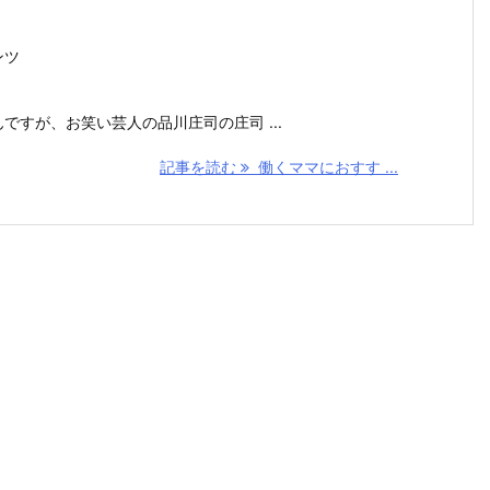
。
ンツ
すが、お笑い芸人の品川庄司の庄司 ...
記事を読む
働くママにおすす ...